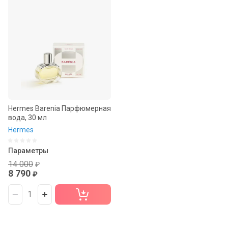
Цена - возрастание
Название - Я-А
Название - А-Я
Hermes Barenia Парфюмерная
вода, 30 мл
Hermes
Параметры
14 000
₽
8 790
₽