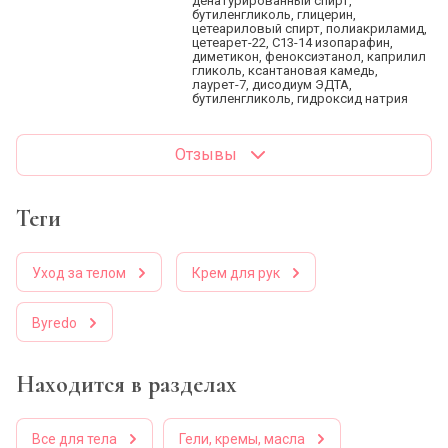
денатурированный спирт,
бутиленгликоль, глицерин,
цетеариловый спирт, полиакриламид,
цетеарет-22, C13-14 изопарафин,
диметикон, феноксиэтанол, каприлил
гликоль, ксантановая камедь,
лаурет-7, дисодиум ЭДТА,
бутиленгликоль, гидроксид натрия
Отзывы
теги
Уход за телом
Крем для рук
Byredo
Находится в разделах
Все для тела
Гели, кремы, масла